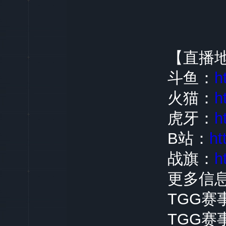
【直播
斗鱼：
h
火猫：
h
虎牙：
h
B站：
ht
战旗：
h
更多信
TGG赛
TGG