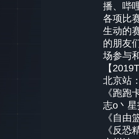
播、哔
各项比
生动的
的朋友
场参与和
【201
北京站
《跑跑
志o丶星
《自由
《反恐精