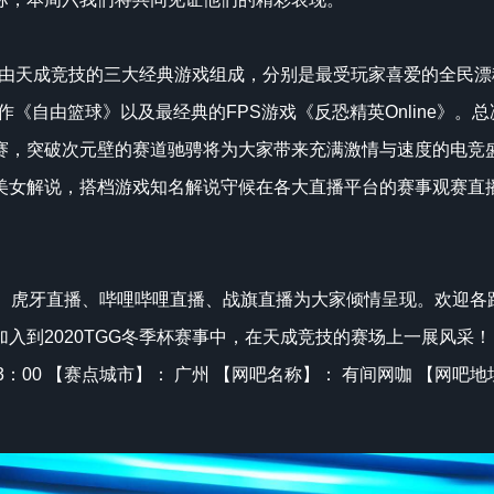
目将由天成竞技的三大经典游戏组成，分别是最受玩家喜爱的全民漂
正统续作《自由篮球》以及最经典的FPS游戏《反恐精英Online》
赛，突破次元壁的赛道驰骋将为大家带来充满激情与速度的电竞
美女解说，搭档游戏知名解说守候在各大直播平台的赛事观赛直
播、虎牙直播、哔哩哔哩直播、战旗直播为大家倾情呈现。欢迎各
入到2020TGG冬季杯赛事中，在天成竞技的赛场上一展风采！
14 13：00 【赛点城市】： 广州 【网吧名称】： 有间网咖 【网